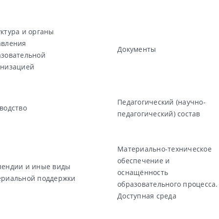
ктура и органы
авления
Документы
азовательной
анизацией
Педагогический (научно-
водство
педагогический) состав
Материально-техническое
обеспечение и
пендии и иные виды
оснащённость
ериальной поддержки
образовательного процесса.
Доступная среда