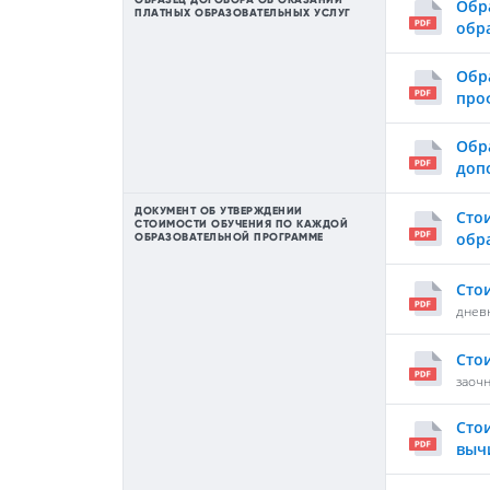
Обр
ПЛАТНЫХ ОБРАЗОВАТЕЛЬНЫХ УСЛУГ
обр
Обр
про
Обр
доп
ДОКУМЕНТ ОБ УТВЕРЖДЕНИИ
Сто
СТОИМОСТИ ОБУЧЕНИЯ ПО КАЖДОЙ
обр
ОБРАЗОВАТЕЛЬНОЙ ПРОГРАММЕ
Сто
днев
Сто
заоч
Сто
выч