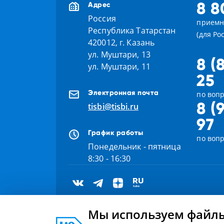
8 8
Адрес
Россия
приемн
Республика Татарстан
(для Ро
420012, г. Казань
ул. Муштари, 13
8 (
ул. Муштари, 11
25
Электронная почта
по вопр
8 (
tisbi@tisbi.ru
97
График работы
по воп
Понедельник - пятница
8:30 - 16:30
Мы используем файлы