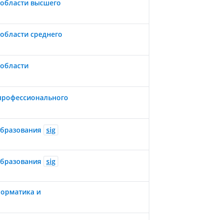
 области высшего
 области среднего
 области
профессионального
образования
sig
образования
sig
форматика и