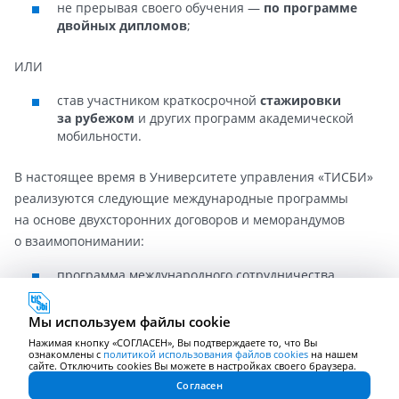
не прерывая своего обучения —
по программе
двойных дипломов
;
ИЛИ
став участником краткосрочной
стажировки
за рубежом
и других программ академической
мобильности.
В настоящее время в Университете управления «ТИСБИ»
реализуются следующие международные программы
на основе двухсторонних договоров и меморандумов
о взаимопонимании:
программа международного сотрудничества
в области образования, науки и культуры
с Политехническим Университетом Гитега «PUG»,
Мы используем файлы cookie
Республика Бурунди;
Нажимая кнопку «СОГЛАСЕН», Вы подтверждаете то, что Вы
с Белорусским торгово-экономическим
ознакомлены с
политикой использования файлов cookies
на нашем
сайте. Отключить cookies Вы можете в настройках своего браузера.
университетом, Могилевским государственным
Согласен
областным институтом развития образования,