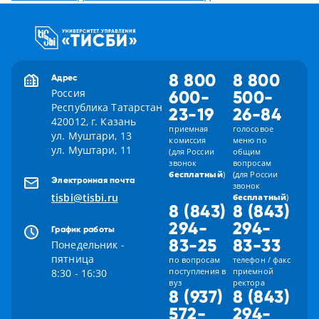
8 800
8 800
Адрес
Россия
600-
500-
Республика Татарстан
23-19
26-84
420012, г. Казань
приемная
голосовое
ул. Муштари, 13
комиссия
меню по
ул. Муштари, 11
(для России
общим
звонок
вопросам
бесплатный
)
(для России
Электронная почта
звонок
tisbi@tisbi.ru
бесплатный
)
8 (843)
8 (843)
294-
294-
График работы
83-25
83-33
Понедельник -
пятница
по вопросам
телефон / факс
поступления в
приемной
8:30 - 16:30
вуз
ректора
8 (937)
8 (843)
572-
294-