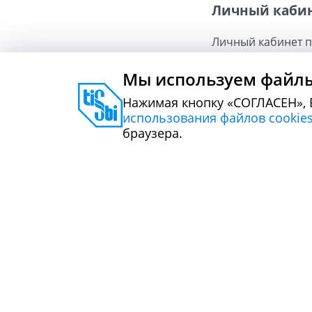
Личный кабинет
Личный кабинет п
обучающимися в э
Мы используем файлы
Просмотр и 
Нажимая кнопку «СОГЛАСЕН», 
редактирова
использования файлов cookie
Фиксация ход
браузера.
Просмотр рез
результатов
Формировани
Сохранения к
прохождения
Проверка раб
Вход в личный ка
пароля).
Вход в личный ка
Инструкция