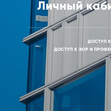
Личный каби
ДОСТУП К
ДОСТУП К ЭОР И ПРОФ