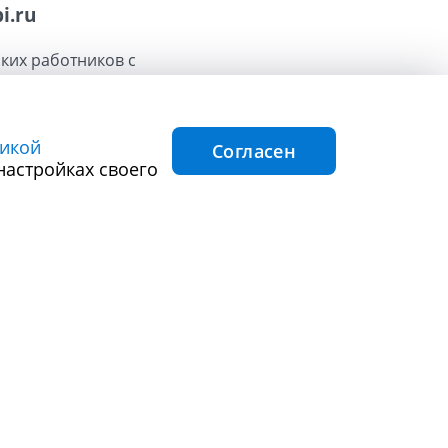
i.ru
ких работников с
леджа, а также:
ие/
икой
Согласен
настройках своего
иплинам, а также
в по результатам
анных (логина и