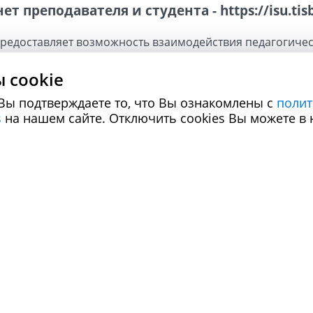
 преподавателя и студента - https://isu.tisb
редоставляет возможность взаимодействия педагогичес
лектронной информационно-образовательная среде Кол
 cookie
редактирование персональных данных, а также добавлен
Вы подтверждаете то, что Вы ознакомлены с
полит
ние персональных документов;
s
на нашем сайте. Отключить cookies Вы можете в 
а образовательного процесса на всех этапах обучения;
ультатов текущей и промежуточной аттестации по дисц
 освоения образовательных программы в целом;
я портфолио;
урсовых работ (проектов), оценок на эти работы, отчето
 практик;
от в системе «Антиплагиат»;
бинет осуществляется на основании получения учетных д
бинет преподавателя
 для работы преподавателей