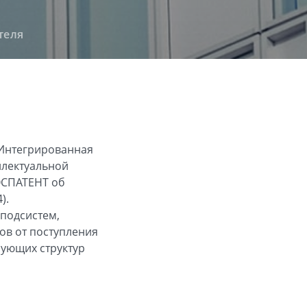
теля
 Интегрированная
ллектуальной
ОСПАТЕНТ об
).
подсистем,
ов от поступления
зующих структур