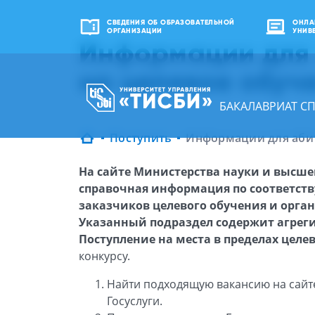
СВЕДЕНИЯ ОБ ОБРАЗОВАТЕЛЬНОЙ
ОНЛА
ОРГАНИЗАЦИИ
УНИВ
Информации для
на целевое обуч
БАКАЛАВРИАТ С
Поступить
Информации для абит
На сайте Министерства науки и высше
справочная информация по соответст
заказчиков целевого обучения и орга
Указанный подраздел содержит агрег
Поступление на места в пределах целе
конкурсу.
Найти подходящую вакансию на сайте
Госуслуги.