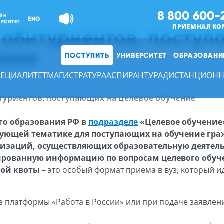
8 800 600-
ЙН
ENG
ЕРСИТЕТ
ПРИЕМНАЯ КО
 абитуриентов, посту
ение
ПОСТУПИТЬ
УНИВЕРСИТЕТ
ОБРАЗОВАНИ
ПЕЦИАЛИТЕТ
МАГИСТРАТУРА
АСПИРАНТУРА
ДИСТАНЦИОНН
уриентов, поступающих на целевое обучение
го образования РФ в
подразделе
«Целевое обучение
вующей тематике для поступающих на обучение гра
низаций, осуществляющих образовательную деятель
ированную информацию по вопросам целевого обуч
вой квоты
– это особый формат приема в вуз, который и
 платформы «Работа в России» или при подаче заявлени