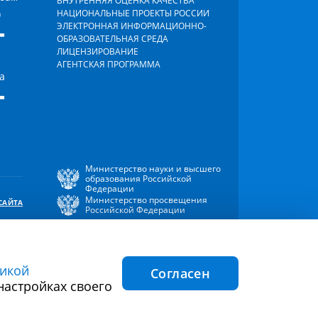
ВНУТРЕННЯЯ ОЦЕНКА КАЧЕСТВА
)
НАЦИОНАЛЬНЫЕ ПРОЕКТЫ РОССИИ
-
ЭЛЕКТРОННАЯ ИНФОРМАЦИОННО-
ОБРАЗОВАТЕЛЬНАЯ СРЕДА
ЛИЦЕНЗИРОВАНИЕ
АГЕНТСКАЯ ПРОГРАММА
а
-
Министерство науки и высшего
образования Российской
Федерации
Министерство просвещения
САЙТА
Российской Федерации
икой
Согласен
ния файлов
Согласие на обработку персональных
настройках своего
cookie
данных