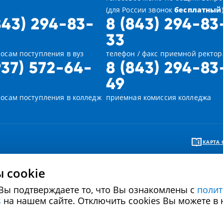
(для России звонок
бесплатный
843) 294-83-
8 (843) 294-83
33
осам поступления в вуз
телефон / факс приемной ректор
937) 572-64-
8 (843) 294-83
49
росам поступления в колледж
приемная комиссия колледжа
КАРТА 
 cookie
Вы подтверждаете то, что Вы ознакомлены с
полит
Политика в отношении обработки персональных
Политика использова
s
на нашем сайте. Отключить cookies Вы можете в 
данных