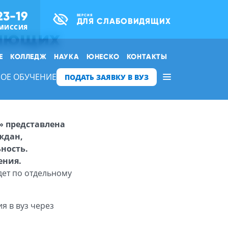
23-19
ВЕРСИЯ
ДЛЯ СЛАБОВИДЯЩИХ
МИССИЯ
пающих
Е
КОЛЛЕДЖ
НАУКА
ЮНЕСКО
КОНТАКТЫ
ОЕ ОБУЧЕНИЕ
ПОДАТЬ ЗАЯВКУ В ВУЗ
» представлена
ждан,
ность.
ения.
дет по отдельному
я в вуз через