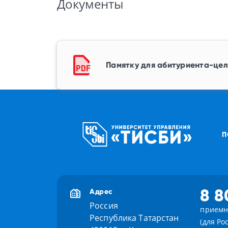
Документы
Памятку для абитуриента-це
П
8 8
Адрес
Россия
приемн
Республика Татарстан
(для Ро