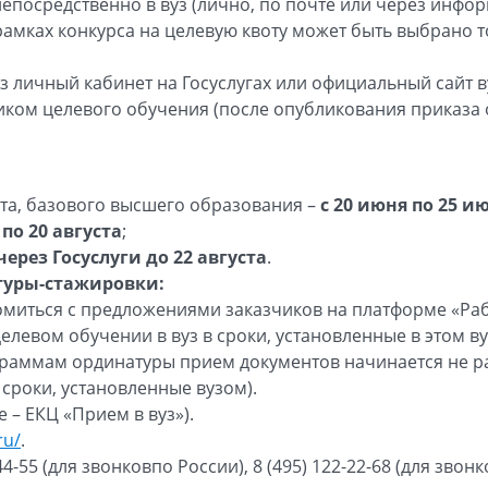
 непосредственно в вуз (лично, по почте или через инф
 рамках конкурса на целевую квоту может быть выбрано 
з личный кабинет на Госуслугах или официальный сайт в
иком целевого обучения (после опубликования приказа 
та, базового высшего образования –
с 20 июня по 25 и
 по 20 августа
;
через Госуслуги до 22 августа
.
туры-стажировки:
миться с предложениями заказчиков на платформе «Раб
елевом обучении в вуз в сроки, установленные в этом в
граммам ординатуры прием документов начинается не ра
сроки, установленные вузом).
 – ЕКЦ «Прием в вуз»).
ru/
.
4-55 (для звонковпо России), 8 (495) 122-22-68 (для звонк