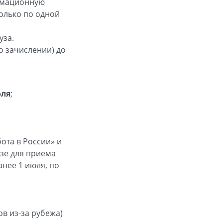
ормационную
только по одной
уза.
о зачислении) до
юля
;
ота в России» и
узе для приема
нее 1 июля, по
ов из-за рубежа)