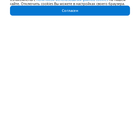
сайте. Отключить cookies Вы можете в настройках своего браузера.
СТУДЕНТЫ
ТВОЙ ХОД
ПРОЕКТ
Согласен
ЖИЗНЬ
26 февраля 2026
УНИВЕРСИТЕТА
Итоги конкурса «Лучший студенческий
трудовой отряда года»
В этом году особую гордость вызывает победа Хуснутдиновой
Алии - комиссара СПО «Комета» Штаба студенческих отрядов
«ТИСБИ», которая была награждена званием «Лучший комиссар
студенческого трудового отряда»
СТУДЕНТЫ
КОНКУРС
ЖИЗНЬ
25 февраля 2026
УНИВЕРСИТЕТА
Олимпиада по французскому и немецкому
языкам
Для студентов 3 курса были проведены олимпиады «Connaissez-
vous le français?» и «Was ist typisch Deutsch?»