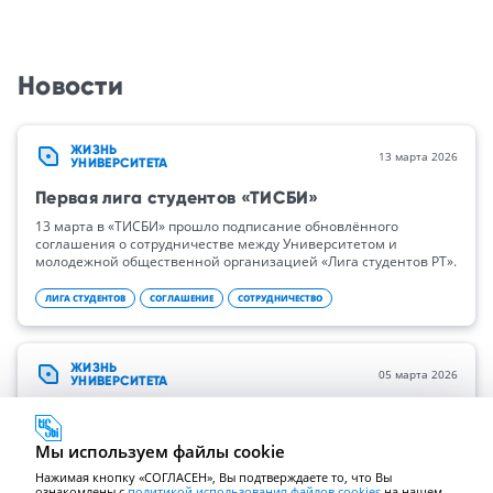
Новости
ЖИЗНЬ
13 марта 2026
УНИВЕРСИТЕТА
Первая лига студентов «ТИСБИ»
13 марта в «ТИСБИ» прошло подписание обновлённого
соглашения о сотрудничестве между Университетом и
молодежной общественной организацией «Лига студентов РТ».
ЛИГА СТУДЕНТОВ
СОГЛАШЕНИЕ
СОТРУДНИЧЕСТВО
ЖИЗНЬ
05 марта 2026
УНИВЕРСИТЕТА
Вместе – к новым возможностям: проект «Твой
Ход» объединил 300 студентов "ТИСБИ"
Мы используем файлы cookie
В "ТИСБИ" состоялась презентация шестого сезона
Нажимая кнопку «СОГЛАСЕН», Вы подтверждаете то, что Вы
Всероссийского студенческого проекта «Твой Ход»
ознакомлены с
политикой использования файлов cookies
на нашем