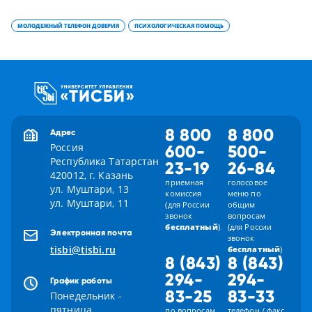
МОЛОДЕЖНЫЙ ТЕЛЕФОН ДОВЕРИЯ
ПСИХОЛОГИЧЕСКАЯ ПОМОЩЬ
8 800
8 800
Адрес
Россия
600-
500-
Республика Татарстан
23-19
26-84
420012, г. Казань
приемная
голосовое
ул. Муштари, 13
комиссия
меню по
ул. Муштари, 11
(для России
общим
звонок
вопросам
бесплатный
)
(для России
Электронная почта
звонок
tisbi@tisbi.ru
бесплатный
)
8 (843)
8 (843)
294-
294-
График работы
83-25
83-33
Понедельник -
пятница
по вопросам
телефон / факс