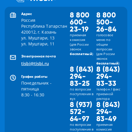
8 800
8 800
Адрес
Россия
600-
500-
Республика Татарстан
23-19
26-84
420012, г. Казань
приемная
голосовое
ул. Муштари, 13
комиссия
меню по
ул. Муштари, 11
(для России
общим
звонок
вопросам
бесплатный
)
(для России
Электронная почта
звонок
tisbi@tisbi.ru
бесплатный
)
8 (843)
8 (843)
294-
294-
График работы
83-25
83-33
Понедельник -
пятница
по вопросам
телефон / факс
поступления в
приемной
8:30 - 16:30
вуз
ректора
8 (937)
8 (843)
572-
294-
64-97
83-49
по вопросам
приемная
поступления в
комиссия