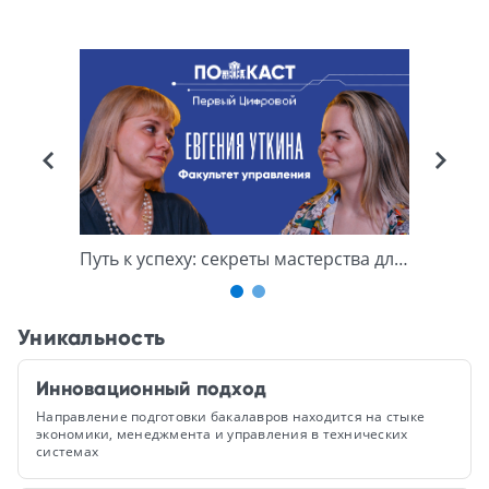
Путь к успеху: секреты мастерства для будущих управленцев
Управ
Уникальность
Инновационный подход
Направление подготовки бакалавров находится на стыке
экономики, менеджмента и управления в технических
системах