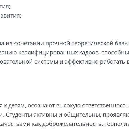
гия;
азвития;
а на сочетании прочной теоретической базы
ованию квалифицированных кадров, способных
вательной системы и эффективно работать в
 к детям, осознают высокую ответственност
. Студенты активны и общительны, проявляю
качествами как доброжелательность, терпелив