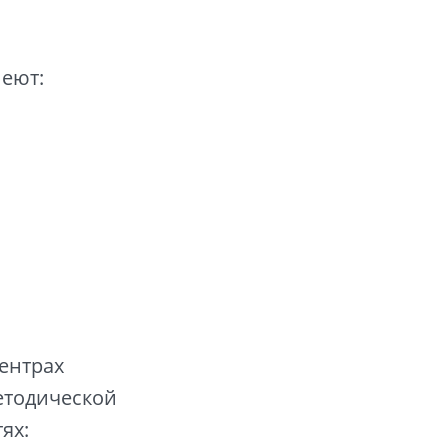
меют:
центрах
методической
ях: