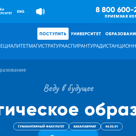
8 800 600-
ЙН
ENG
ЕРСИТЕТ
ПРИЕМНАЯ КО
ПОСТУПИТЬ
УНИВЕРСИТЕТ
ОБРАЗОВАНИ
ПЕЦИАЛИТЕТ
МАГИСТРАТУРА
АСПИРАНТУРА
ДИСТАНЦИОНН
бразование
Веду в будущее
гическое обра
ГУМАНИТАРНЫЙ ФАКУЛЬТЕТ
БАКАЛАВРИАТ
44.03.01