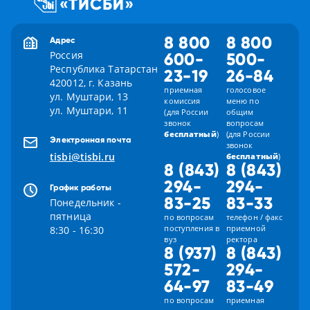
8 800
8 800
Адрес
Россия
600-
500-
Республика Татарстан
23-19
26-84
420012, г. Казань
приемная
голосовое
ул. Муштари, 13
комиссия
меню по
ул. Муштари, 11
(для России
общим
звонок
вопросам
бесплатный
)
(для России
Электронная почта
звонок
tisbi@tisbi.ru
бесплатный
)
8 (843)
8 (843)
294-
294-
График работы
83-25
83-33
Понедельник -
пятница
по вопросам
телефон / факс
поступления в
приемной
8:30 - 16:30
вуз
ректора
8 (937)
8 (843)
572-
294-
64-97
83-49
по вопросам
приемная