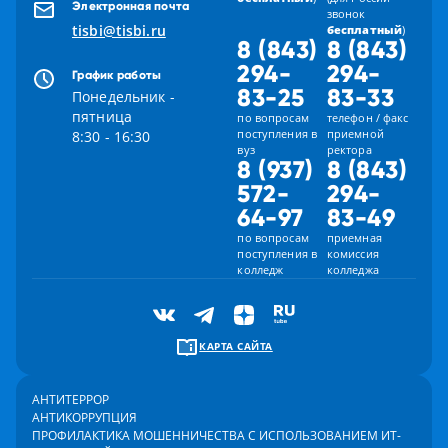
Электронная почта
звонок
tisbi@tisbi.ru
бесплатный
)
8 (843)
8 (843)
294-
294-
График работы
83-25
83-33
Понедельник -
пятница
по вопросам
телефон / факс
поступления в
приемной
8:30 - 16:30
вуз
ректора
8 (937)
8 (843)
572-
294-
64-97
83-49
по вопросам
приемная
поступления в
комиссия
колледж
колледжа
КАРТА САЙТА
АНТИТЕРРОР
АНТИКОРРУПЦИЯ
ПРОФИЛАКТИКА МОШЕННИЧЕСТВА С ИСПОЛЬЗОВАНИЕМ ИТ-