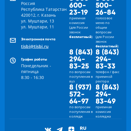
Россия
600-
500-
Республика Татарстан
23-19
26-84
420012, г. Казань
приемная
голосовое
ул. Муштари, 13
комиссия
меню по
ул. Муштари, 11
(для России
общим
звонок
вопросам
бесплатный
)
(для России
Электронная почта
звонок
tisbi@tisbi.ru
бесплатный
)
8 (843)
8 (843)
294-
294-
График работы
83-25
83-33
Понедельник -
пятница
по вопросам
телефон / факс
поступления в
приемной
8:30 - 16:30
вуз
ректора
8 (937)
8 (843)
572-
294-
64-97
83-49
по вопросам
приемная
поступления в
комиссия
колледж
колледжа