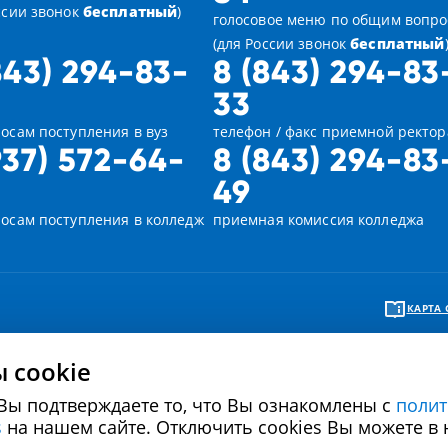
ссии звонок
бесплатный
)
голосовое меню по общим вопр
(для России звонок
бесплатный
843) 294-83-
8 (843) 294-83
33
осам поступления в вуз
телефон / факс приемной ректор
937) 572-64-
8 (843) 294-83
49
росам поступления в колледж
приемная комиссия колледжа
КАРТА 
 cookie
Вы подтверждаете то, что Вы ознакомлены с
полит
Политика в отношении обработки персональных
Политика использова
s
на нашем сайте. Отключить cookies Вы можете в 
данных