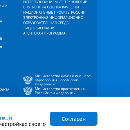
ИСПОЛЬЗОВАНИЕМ ИТ-ТЕХНОЛОГИЙ
осам
ВНУТРЕННЯЯ ОЦЕНКА КАЧЕСТВА
)
НАЦИОНАЛЬНЫЕ ПРОЕКТЫ РОССИИ
-
ЭЛЕКТРОННАЯ ИНФОРМАЦИОННО-
ОБРАЗОВАТЕЛЬНАЯ СРЕДА
ЛИЦЕНЗИРОВАНИЕ
АГЕНТСКАЯ ПРОГРАММА
а
-
Министерство науки и высшего
образования Российской
Федерации
Министерство просвещения
САЙТА
Российской Федерации
икой
Согласен
ния файлов
Согласие на обработку персональных
настройках своего
cookie
данных