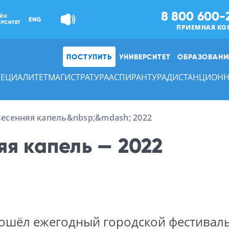
8 800 600-
ЙН
ENG
ЕРСИТЕТ
ПРИЕМНАЯ КО
ПОСТУПИТЬ
УНИВЕРСИТЕТ
ОБРАЗОВАНИ
ПЕЦИАЛИТЕТ
МАГИСТРАТУРА
АСПИРАНТУРА
ДИСТАНЦИОНН
Весенняя капель&nbsp;&mdash; 2022
яя капель — 2022
рошёл ежегодный городской фестиваль