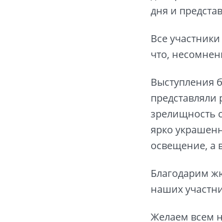
дня и предст
Все участник
что, несомнен
Выступления 
представляли 
зрелищность 
ярко украшенн
освещение, а 
Благодарим жю
наших участни
Желаем всем н