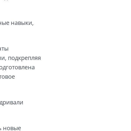
ные навыки,
нты
ии, подкрепляя
одготовлена
товое
адривали
ь новые