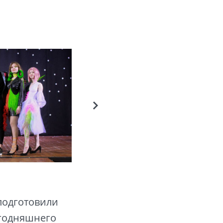
 подготовили
егодняшнего