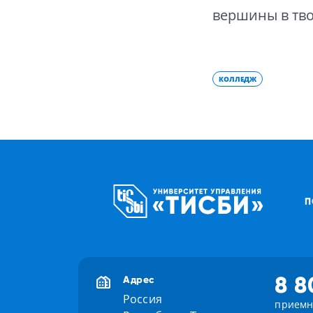
вершины в тв
КОЛЛЕДЖ
П
8 8
Адрес
Россия
приемн