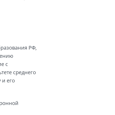
бразования РФ,
щению
е с
тете среднего
 и его
тронной