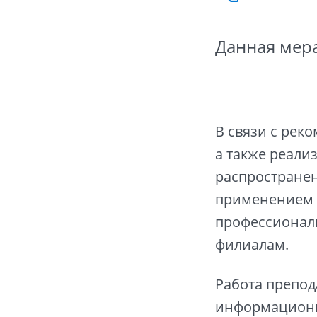
Данная мера
В связи с рек
а также реал
распространен
применением д
профессиональ
филиалам.
Работа препод
информационн