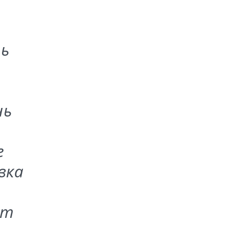
ть
нь
е
вка
рт