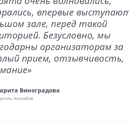
бята очень волновались,
рались, впервые выступают
ьшом зале, перед такой
иторией. Безусловно, мы
годарны организаторам за
лый прием, отзывчивость,
мание»
арита Виноградова
дитель Ансамбля