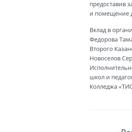
предоставив з
и помещение д
Вклад в орган
Федорова Тама
Второго Каза
Новоселов Сер
Исполнительно
школ и педаго
Колледжа «ТИ