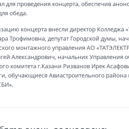
ал для проведения концерта, обеспечив анон
ля обеда.
изацию концерта внесли директор Колледжа 
ра Трофимовна, депутат Городской думы, на
нского монтажного управления АО «ТАТЭЛЕ
гей Александрович, начальник Управления 
го комитета г.Казани Ризванов Ирек Асафови
ги, обучающиеся Авиастроительного района 
СБИ».