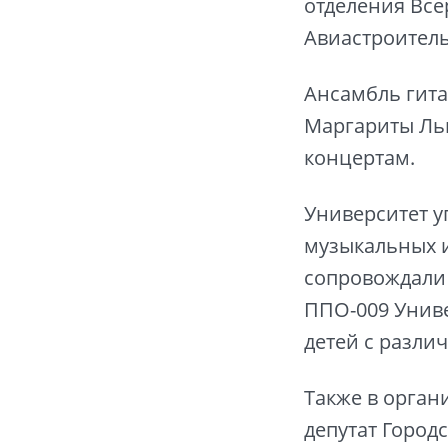
отделения Все
Авиастроитель
Ансамбль гита
Маргариты Льв
концертам.
Университет у
музыкальных и
сопровождали 
ППО-009 Униве
детей с разли
Также в орган
депутат Город