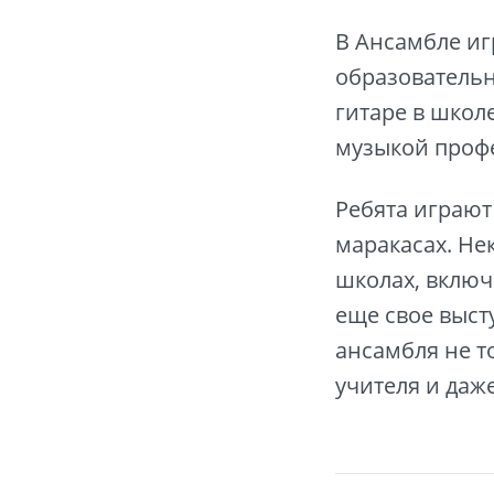
В Ансамбле иг
образовательн
гитаре в школе
музыкой проф
Ребята играют 
маракасах. Не
школах, включ
еще свое выст
ансамбля не т
учителя и даж