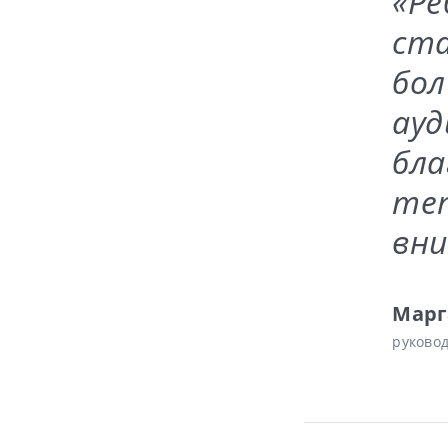
«Ре
ста
бол
ауд
бла
теп
вни
Марг
руково