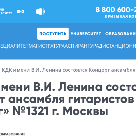
8 800 600-
ЙН
ENG
ЕРСИТЕТ
ПРИЕМНАЯ КО
ПОСТУПИТЬ
УНИВЕРСИТЕТ
ОБРАЗОВАНИ
ПЕЦИАЛИТЕТ
МАГИСТРАТУРА
АСПИРАНТУРА
ДИСТАНЦИОНН
 КДК имени В.И. Ленина состоялся Концерт ансамбля
имени В.И. Ленина сост
т ансамбля гитаристо
г» №1321 г. Москвы
ОБРАЗОВАНИЕ