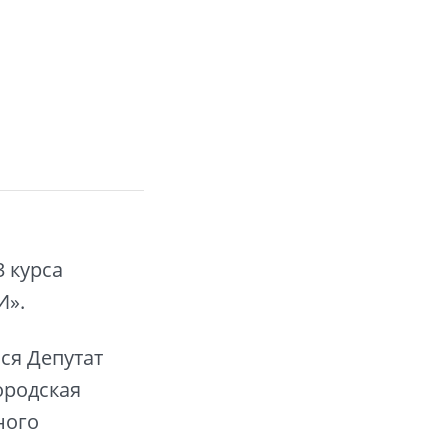
 курса
И».
ся Депутат
ородская
ного