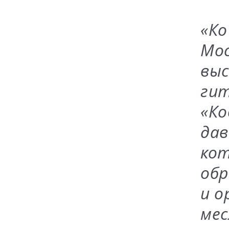
«Ко
Мос
выс
гит
«Ко
дав
кот
обр
и о
мес