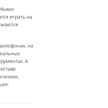
собыми
тся играть на
нимаются
таллофонах, на
ыкальных
рументах. А
составе
ускники,
ыке.