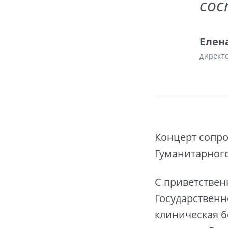
сос
Елен
директ
Концерт сопро
Гуманитарного
С приветствен
Государственн
клиническая б