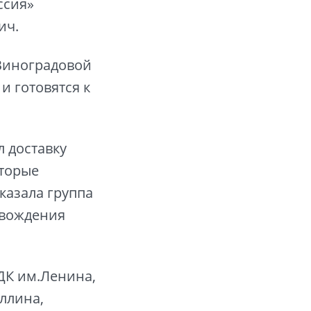
ссия»
ич.
 Виноградовой
и готовятся к
л доставку
оторые
казала группа
овождения
ДК им.Ленина,
ллина,