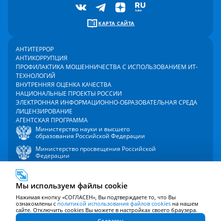
КАРТА САЙТА
АНТИТЕРРОР
АНТИКОРРУПЦИЯ
ПРОФИЛАКТИКА МОШЕННИЧЕСТВА С ИСПОЛЬЗОВАНИЕМ ИТ-
ТЕХНОЛОГИЙ
ВНУТРЕННЯЯ ОЦЕНКА КАЧЕСТВА
НАЦИОНАЛЬНЫЕ ПРОЕКТЫ РОССИИ
ЭЛЕКТРОННАЯ ИНФОРМАЦИОННО-ОБРАЗОВАТЕЛЬНАЯ СРЕДА
ЛИЦЕНЗИРОВАНИЕ
АГЕНТСКАЯ ПРОГРАММА
Министерство науки и высшего
образования Российской Федерации
Министерство просвещения Российской
Федерации
Мы используем файлы cookie
2000 - 2026 © Университет управления «ТИСБИ»
Политика в отношении обработки персональных данных
Нажимая кнопку «СОГЛАСЕН», Вы подтверждаете то, что Вы
ознакомлены с
Политика использования файлов cookie
политикой использования файлов cookies
на нашем
сайте. Отключить cookies Вы можете в настройках своего браузера.
Согласие на обработку персональных данных
Согласен