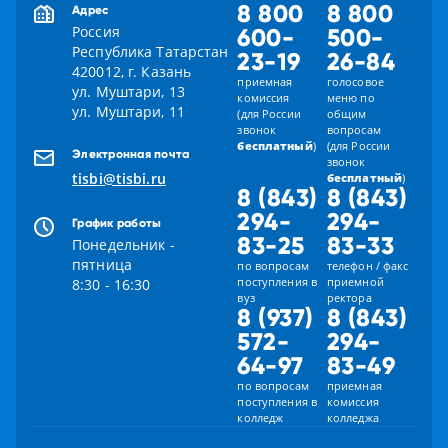
8 800
8 800
Адрес
Россия
600-
500-
Республика Татарстан
23-19
26-84
420012, г. Казань
приемная
голосовое
ул. Муштари, 13
комиссия
меню по
ул. Муштари, 11
(для России
общим
звонок
вопросам
бесплатный
)
(для России
Электронная почта
звонок
tisbi@tisbi.ru
бесплатный
)
8 (843)
8 (843)
294-
294-
График работы
83-25
83-33
Понедельник -
пятница
по вопросам
телефон / факс
поступления в
приемной
8:30 - 16:30
вуз
ректора
8 (937)
8 (843)
572-
294-
64-97
83-49
по вопросам
приемная
поступления в
комиссия
колледж
колледжа