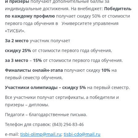
и призеры
получают дополнительные баллы за
индивидуальные достижения. На внебюджет:
П
обедитель
по каждому профилю
получает скидку 50% от стоимости
первого года обучения в Университете управления
«ТИСБИ».
За 2 место
участник получает
скидку 2
5%
от стоимости первого года обучения,
за 3 место
–
15
%
от стоимости первого года обучения.
Финалисты
онлайн-
этапа
получают скидку
10
%
на
первый семестр обучения,
Участники
олимпиады
–
скидку 5%
на первый семестр.
Все участники получат сертификаты, а победители и
призеры – дипломы.
Педагоги – благодарственные письма.
Телефон для справок: (843) 294-83-46
e-mail:
tisbi
-
olimp
@
mail
.
ru
;
tisbi-cdo@mail.ru