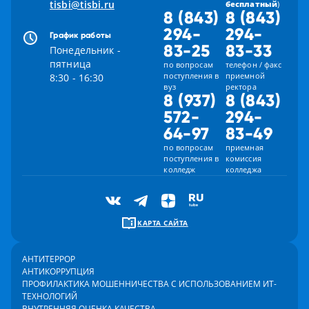
tisbi@tisbi.ru
бесплатный
)
8 (843)
8 (843)
294-
294-
График работы
83-25
83-33
Понедельник -
пятница
по вопросам
телефон / факс
поступления в
приемной
8:30 - 16:30
вуз
ректора
8 (937)
8 (843)
572-
294-
64-97
83-49
по вопросам
приемная
поступления в
комиссия
колледж
колледжа
КАРТА САЙТА
АНТИТЕРРОР
АНТИКОРРУПЦИЯ
ПРОФИЛАКТИКА МОШЕННИЧЕСТВА С ИСПОЛЬЗОВАНИЕМ ИТ-
ТЕХНОЛОГИЙ
ВНУТРЕННЯЯ ОЦЕНКА КАЧЕСТВА