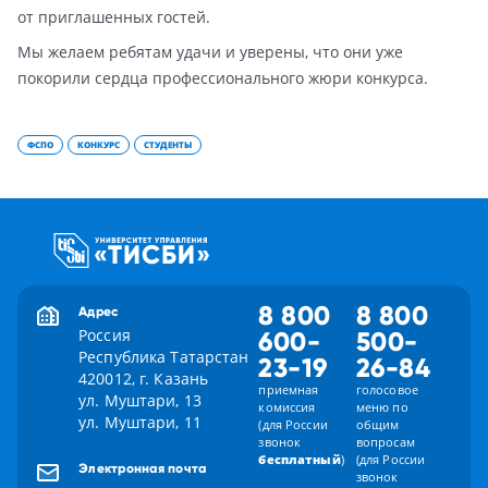
от приглашенных гостей.
Мы желаем ребятам удачи и уверены, что они уже
покорили сердца профессионального жюри конкурса.
ФСПО
КОНКУРС
СТУДЕНТЫ
8 800
8 800
Адрес
Россия
600-
500-
Республика Татарстан
23-19
26-84
420012, г. Казань
приемная
голосовое
ул. Муштари, 13
комиссия
меню по
ул. Муштари, 11
(для России
общим
звонок
вопросам
бесплатный
)
(для России
Электронная почта
звонок