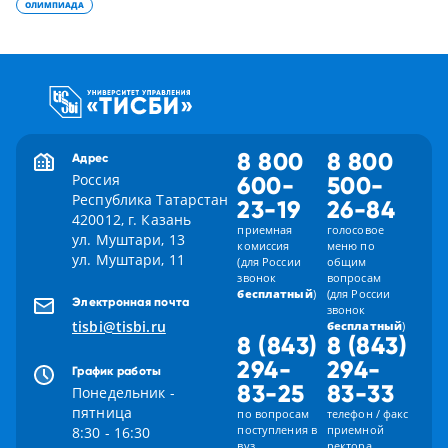
ОЛИМПИАДА
8 800
8 800
Адрес
Россия
600-
500-
Республика Татарстан
23-19
26-84
420012, г. Казань
приемная
голосовое
ул. Муштари, 13
комиссия
меню по
ул. Муштари, 11
(для России
общим
звонок
вопросам
бесплатный
)
(для России
Электронная почта
звонок
tisbi@tisbi.ru
бесплатный
)
8 (843)
8 (843)
294-
294-
График работы
83-25
83-33
Понедельник -
пятница
по вопросам
телефон / факс
поступления в
приемной
8:30 - 16:30
вуз
ректора