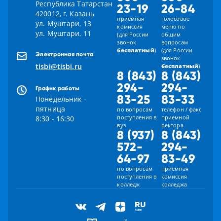
Республика Татарстан
23-19
26-84
420012, г. Казань
приемная
голосовое
ул. Муштари, 13
комиссия
меню по
ул. Муштари, 11
(для России
общим
звонок
вопросам
бесплатный
)
(для России
Электронная почта
звонок
tisbi@tisbi.ru
бесплатный
)
8 (843)
8 (843)
294-
294-
График работы
83-25
83-33
Понедельник -
пятница
по вопросам
телефон / факс
поступления в
приемной
8:30 - 16:30
вуз
ректора
8 (937)
8 (843)
572-
294-
64-97
83-49
по вопросам
приемная
поступления в
комиссия
колледж
колледжа