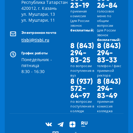
Республика Татарстан
23-19
26-84
420012, г. Казань
приемная
голосовое
ул. Муштари, 13
комиссия
меню по
ул. Муштари, 11
(для России
общим
звонок
вопросам
бесплатный
)
(для России
Электронная почта
звонок
tisbi@tisbi.ru
бесплатный
)
8 (843)
8 (843)
294-
294-
График работы
83-25
83-33
Понедельник -
пятница
по вопросам
телефон / факс
поступления в
приемной
8:30 - 16:30
вуз
ректора
8 (937)
8 (843)
572-
294-
64-97
83-49
по вопросам
приемная
поступления в
комиссия
колледж
колледжа