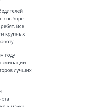
бедителей
 в выборе
ребят. Все
ти крупных
аботу.
м году
 номинации
второв лучших
и
нета
ия и науки