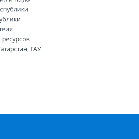
еспублики
публики
твия
 ресурсов
атарстан, ГАУ