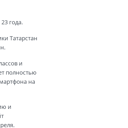
23 года.
ки Татарстан
н.
лассов и
ет полностью
смартфона на
ию и
йт
преля.