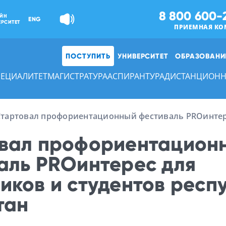
8 800 600-
ЙН
ENG
ЕРСИТЕТ
ПРИЕМНАЯ КО
ПОСТУПИТЬ
УНИВЕРСИТЕТ
ОБРАЗОВАНИ
ПЕЦИАЛИТЕТ
МАГИСТРАТУРА
АСПИРАНТУРА
ДИСТАНЦИОНН
Стартовал профориентационный фестиваль PROинтере
вал профориентацион
аль PROинтерес для
иков и студентов респ
тан