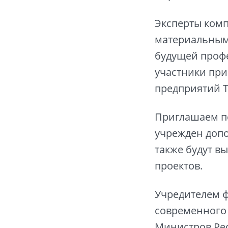
Эксперты комп
материальным
будущей профе
участники при
предприятий Т
Приглашаем пе
учрежден доп
также будут в
проектов.
Учредителем ф
современного 
Министров Рес