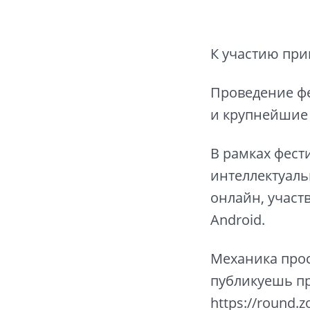
К участию при
Проведение фе
и крупнейшие 
В рамках фест
интеллектуаль
онлайн, участ
Android.
Механика про
публикуешь пр
https://round.