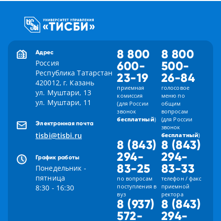
8 800
8 800
Адрес
Россия
600-
500-
Республика Татарстан
23-19
26-84
420012, г. Казань
приемная
голосовое
ул. Муштари, 13
комиссия
меню по
ул. Муштари, 11
(для России
общим
звонок
вопросам
бесплатный
)
(для России
Электронная почта
звонок
tisbi@tisbi.ru
бесплатный
)
8 (843)
8 (843)
294-
294-
График работы
83-25
83-33
Понедельник -
пятница
по вопросам
телефон / факс
поступления в
приемной
8:30 - 16:30
вуз
ректора
8 (937)
8 (843)
572-
294-