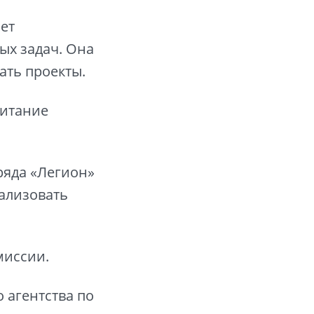
ет
х задач. Она
ать проекты.
питание
ряда «Легион»
еализовать
миссии.
 агентства по