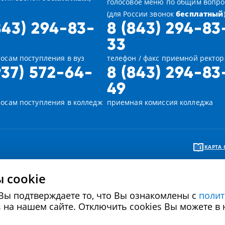
голосовое меню по общим вопр
(для России звонок
бесплатный
843) 294-83-
8 (843) 294-83
33
осам поступления в вуз
телефон / факс приемной ректор
937) 572-64-
8 (843) 294-83
49
росам поступления в колледж
приемная комиссия колледжа
КАРТА 
 cookie
Вы подтверждаете то, что Вы ознакомлены с
полит
Политика в отношении обработки персональных
Политика использова
s
на нашем сайте. Отключить cookies Вы можете в 
данных