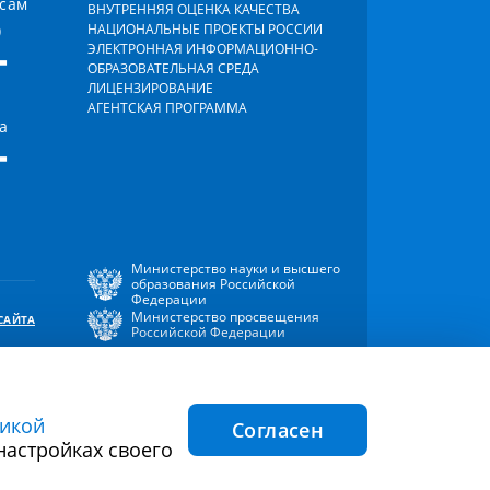
осам
ВНУТРЕННЯЯ ОЦЕНКА КАЧЕСТВА
)
НАЦИОНАЛЬНЫЕ ПРОЕКТЫ РОССИИ
-
ЭЛЕКТРОННАЯ ИНФОРМАЦИОННО-
ОБРАЗОВАТЕЛЬНАЯ СРЕДА
ЛИЦЕНЗИРОВАНИЕ
АГЕНТСКАЯ ПРОГРАММА
а
-
Министерство науки и высшего
образования Российской
Федерации
Министерство просвещения
САЙТА
Российской Федерации
икой
Согласен
ния файлов
Согласие на обработку персональных
настройках своего
cookie
данных