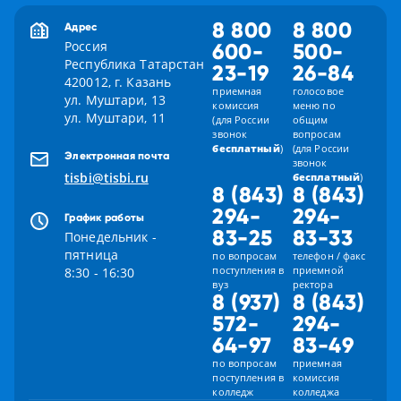
8 800
8 800
Адрес
Россия
600-
500-
Республика Татарстан
23-19
26-84
420012, г. Казань
приемная
голосовое
ул. Муштари, 13
комиссия
меню по
ул. Муштари, 11
(для России
общим
звонок
вопросам
бесплатный
)
(для России
Электронная почта
звонок
tisbi@tisbi.ru
бесплатный
)
8 (843)
8 (843)
294-
294-
График работы
83-25
83-33
Понедельник -
пятница
по вопросам
телефон / факс
поступления в
приемной
8:30 - 16:30
вуз
ректора
8 (937)
8 (843)
572-
294-
64-97
83-49
по вопросам
приемная
поступления в
комиссия
колледж
колледжа