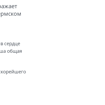
ражает
Пермском
 в сердце
аша общая
скорейшего