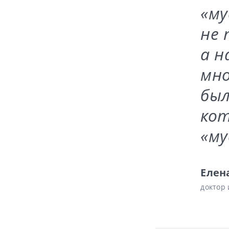
«му
не 
а н
мно
был
кот
«му
Елен
доктор 