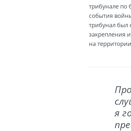
трибунале по 
события войны
трибунал был 
закрепления и
на территори
Про
слу
я г
пр