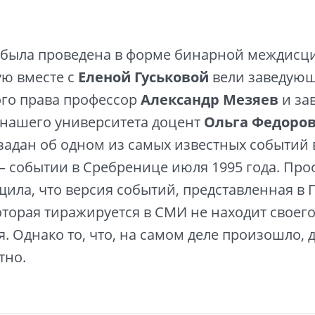
и была проведена в форме бинарной междис
ую вместе с
Еленой Гуськовой
вели заведую
го права профессор
Александр Мезяев
и за
 нашего университета доцент
Ольга Федоро
задан об одном из самых известных событий
 событии в Сребренице июля 1995 года. Про
щила, что версия событий, представленная в 
оторая тиражируется в СМИ не находит своег
. Однако то, что, на самом деле произошло, д
тно.