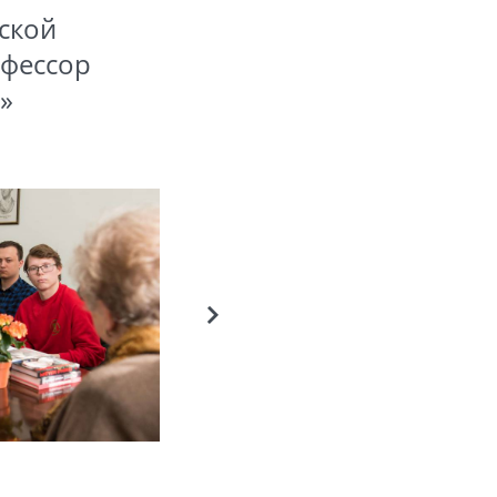
ской
офессор
»