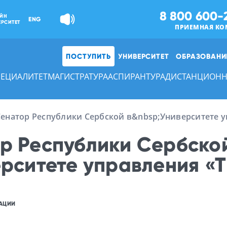
8 800 600-
ЙН
ENG
ЕРСИТЕТ
ПРИЕМНАЯ КО
ПОСТУПИТЬ
УНИВЕРСИТЕТ
ОБРАЗОВАНИ
ПЕЦИАЛИТЕТ
МАГИСТРАТУРА
АСПИРАНТУРА
ДИСТАНЦИОНН
Сенатор Республики Сербской в&nbsp;Университете 
р Республики Сербско
ерситете управления «
АЦИИ