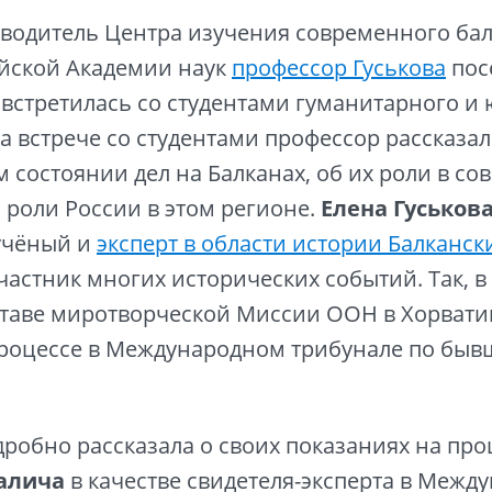
оводитель Центра изучения современного ба
ийской Академии наук
профессор Гуськова
пос
 встретилась со студентами гуманитарного и
На встрече со студентами профессор рассказа
 состоянии дел на Балканах, об их роли в с
о роли России в этом регионе.
Елена Гуськов
учёный и
эксперт в области истории Балканск
частник многих исторических событий. Так, в 
ставе миротворческой Миссии ООН в Хорвати
процессе в Международном трибунале по быв
робно рассказала о своих показаниях на про
алича
в качестве свидетеля-эксперта в Межд