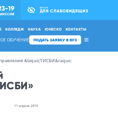
23-19
ВЕРСИЯ
ДЛЯ СЛАБОВИДЯЩИХ
МИССИЯ
Е
КОЛЛЕДЖ
НАУКА
ЮНЕСКО
КОНТАКТЫ
ОЕ ОБУЧЕНИЕ
ПОДАТЬ ЗАЯВКУ В ВУЗ
управления &laquo;ТИСБИ&raquo;
й
ТИСБИ»
11 апреля 2019