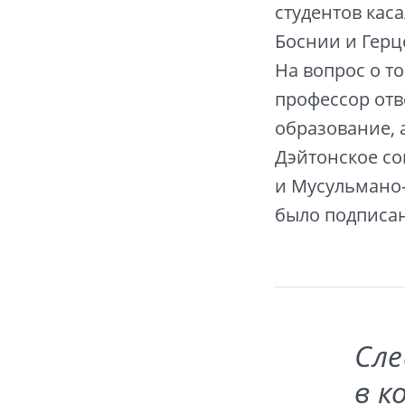
студентов кас
Боснии и Герц
На вопрос о то
профессор отв
образование, 
Дэйтонское со
и Мусульмано-
было подписано
Сле
в к