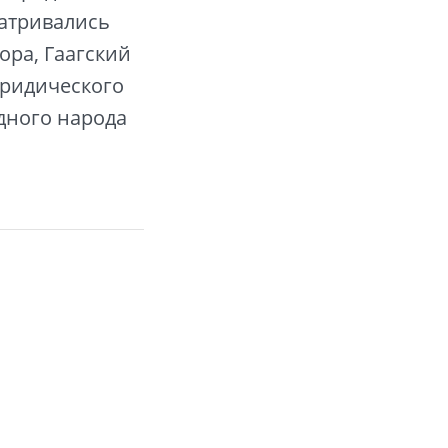
матривались
ора, Гаагский
юридического
одного народа