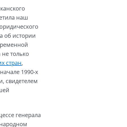
лканского
етила наш
 юридического
ла об истории
овременной
а
не только
их стран
,
начале 1990-х
и, свидетелем
шей
цессе генерала
ународном