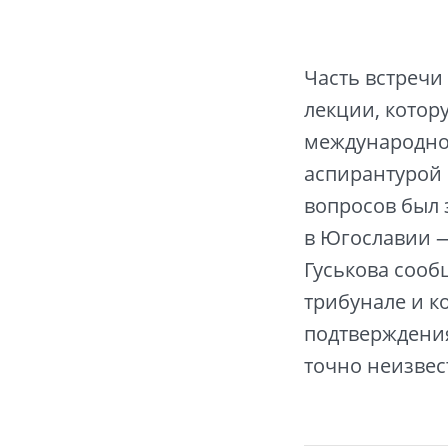
Часть встреч
лекции, котор
международно
аспирантурой
вопросов был 
в Югославии —
Гуськова сооб
трибунале и к
подтверждения
точно неизвес