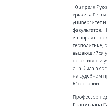
10 апреля Рук
кризиса Росс
университет и
факультетов. 
и современном
геополитике, 
выдающийся 
но активный у
она была в со
на судебном 
Югославии.
Профессор под
Станислава Г