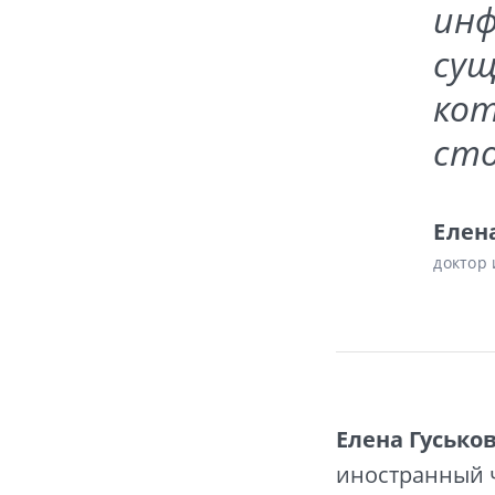
инф
сущ
ко
сто
Елен
доктор 
Елена Гусько
иностранный ч