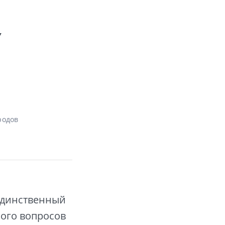
,
родов
единственный
ного вопросов