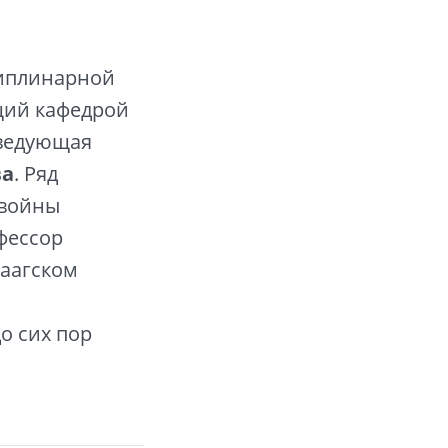
циплинарной
щий кафедрой
ведующая
ва
. Ряд
 войны
фессор
Гаагском
о
о сих пор