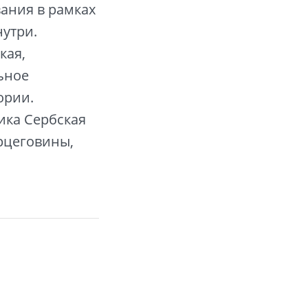
вания в рамках
нутри.
кая,
ьное
ории.
ика Сербская
рцеговины,