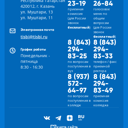
Республика Татарстан
23-19
26-84
420012, г. Казань
приемная
голосовое
ул. Муштари, 13
комиссия
меню по
ул. Муштари, 11
(для России
общим
звонок
вопросам
бесплатный
)
(для России
Электронная почта
звонок
tisbi@tisbi.ru
бесплатный
)
8 (843)
8 (843)
294-
294-
График работы
83-25
83-33
Понедельник -
пятница
по вопросам
телефон / факс
поступления в
приемной
8:30 - 16:30
вуз
ректора
8 (937)
8 (843)
572-
294-
64-97
83-49
по вопросам
приемная
поступления в
комиссия
колледж
колледжа
КАРТА САЙТА