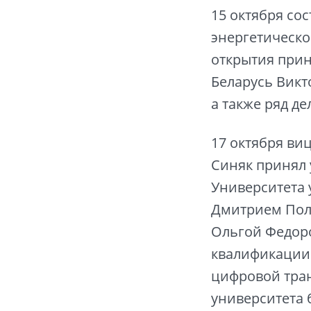
15 октября со
энергетическо
открытия прин
Беларусь Викт
а также ряд де
17 октября ви
Синяк принял 
Университета 
Дмитрием Пол
Ольгой Федоро
квалификации 
цифровой тра
университета 