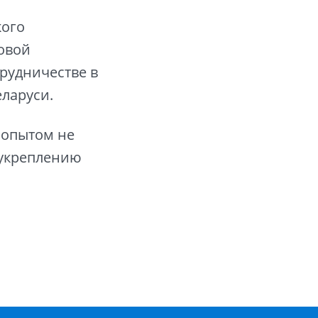
кого
овой
трудничестве в
ларуси.
 опытом не
т укреплению