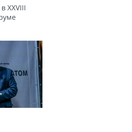
 XXVIII
оруме