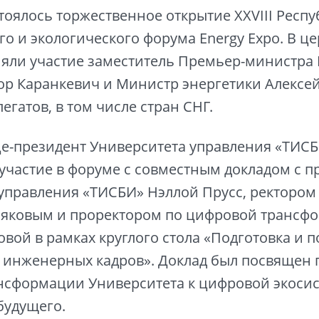
стоялось торжественное открытие XXVIII Респ
го и экологического форума Energy Expo. В 
яли участие заместитель Премьер-министра
ор Каранкевич и Министр энергетики Алексе
легатов, в том числе стран СНГ.
це-президент Университета управления «ТИС
участие в форуме с совместным докладом с 
управления «ТИСБИ» Нэллой Прусс, ректором
яковым и проректором по цифровой трансф
вой в рамках круглого стола «Подготовка и
инженерных кадров». Доклад был посвящен п
нсформации Университета к цифровой экоси
будущего.