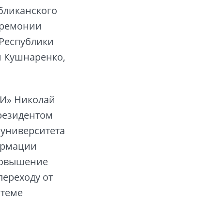
убликанского
церемонии
 Республики
й Кушнаренко,
БИ» Николай
президентом
 университета
ормации
 повышение
ереходу от
стеме