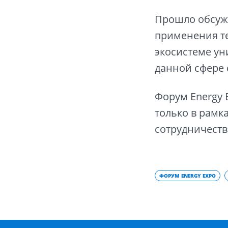
Прошло обсуж
применения те
экосистеме ун
данной сфере 
Форум Energy 
только в рамка
сотрудничеств
ФОРУМ ENERGY EXPO