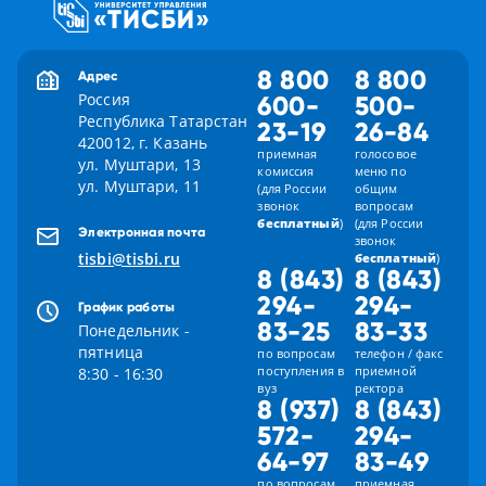
8 800
8 800
Адрес
Россия
600-
500-
Республика Татарстан
23-19
26-84
420012, г. Казань
приемная
голосовое
ул. Муштари, 13
комиссия
меню по
ул. Муштари, 11
(для России
общим
звонок
вопросам
бесплатный
)
(для России
Электронная почта
звонок
tisbi@tisbi.ru
бесплатный
)
8 (843)
8 (843)
294-
294-
График работы
83-25
83-33
Понедельник -
пятница
по вопросам
телефон / факс
поступления в
приемной
8:30 - 16:30
вуз
ректора
8 (937)
8 (843)
572-
294-
64-97
83-49
по вопросам
приемная