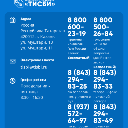
8 800
8 800
Адрес
Россия
600-
500-
Республика Татарстан
23-19
26-84
420012, г. Казань
приемная
голосовое
ул. Муштари, 13
комиссия
меню по
ул. Муштари, 11
(для России
общим
звонок
вопросам
бесплатный
)
(для России
Электронная почта
звонок
tisbi@tisbi.ru
бесплатный
)
8 (843)
8 (843)
294-
294-
График работы
83-25
83-33
Понедельник -
пятница
по вопросам
телефон / факс
поступления в
приемной
8:30 - 16:30
вуз
ректора
8 (937)
8 (843)
572-
294-
64-97
83-49
по вопросам
приемная