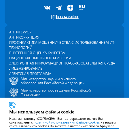
КАРТА САЙТА
АНТИТЕРРОР
АНТИКОРРУПЦИЯ
ПРОФИЛАКТИКА МОШЕННИЧЕСТВА С ИСПОЛЬЗОВАНИЕМ ИТ-
ТЕХНОЛОГИЙ
ВНУТРЕННЯЯ ОЦЕНКА КАЧЕСТВА
НАЦИОНАЛЬНЫЕ ПРОЕКТЫ РОССИИ
ЭЛЕКТРОННАЯ ИНФОРМАЦИОННО-ОБРАЗОВАТЕЛЬНАЯ СРЕДА
ЛИЦЕНЗИРОВАНИЕ
АГЕНТСКАЯ ПРОГРАММА
Министерство науки и высшего
образования Российской Федерации
Министерство просвещения Российской
Федерации
Мы используем файлы cookie
2000 - 2026 © Университет управления «ТИСБИ»
Политика в отношении обработки персональных данных
Нажимая кнопку «СОГЛАСЕН», Вы подтверждаете то, что Вы
ознакомлены с
Политика использования файлов cookie
политикой использования файлов cookies
на нашем
сайте. Отключить cookies Вы можете в настройках своего браузера.
Согласие на обработку персональных данных