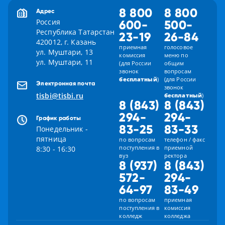
8 800
8 800
Адрес
Россия
600-
500-
Республика Татарстан
23-19
26-84
420012, г. Казань
приемная
голосовое
ул. Муштари, 13
комиссия
меню по
ул. Муштари, 11
(для России
общим
звонок
вопросам
бесплатный
)
(для России
Электронная почта
звонок
tisbi@tisbi.ru
бесплатный
)
8 (843)
8 (843)
294-
294-
График работы
83-25
83-33
Понедельник -
пятница
по вопросам
телефон / факс
поступления в
приемной
8:30 - 16:30
вуз
ректора
8 (937)
8 (843)
572-
294-
64-97
83-49
по вопросам
приемная
поступления в
комиссия
колледж
колледжа