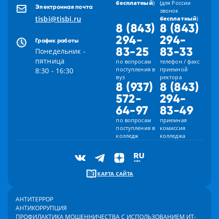
бесплатный
)
(для России
Электронная почта
звонок
tisbi@tisbi.ru
бесплатный
)
8 (843)
8 (843)
294-
294-
График работы
83-25
83-33
Понедельник -
пятница
по вопросам
телефон / факс
поступления в
приемной
8:30 - 16:30
вуз
ректора
8 (937)
8 (843)
572-
294-
64-97
83-49
по вопросам
приемная
поступления в
комиссия
колледж
колледжа
КАРТА САЙТА
АНТИТЕРРОР
АНТИКОРРУПЦИЯ
ПРОФИЛАКТИКА МОШЕННИЧЕСТВА С ИСПОЛЬЗОВАНИЕМ ИТ-