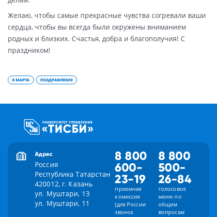
Желаю, чтобы самые прекрасные чувства согревали ваши
сердца, чтобы вы всегда были окружены вниманием
родных и близких. Счастья, добра и благополучия! С
праздником!
8 МАРТА
ПОЗДРАВЛЕНИЕ
8 800
8 800
Адрес
Россия
600-
500-
Республика Татарстан
23-19
26-84
420012, г. Казань
приемная
голосовое
ул. Муштари, 13
комиссия
меню по
ул. Муштари, 11
(для России
общим
звонок
вопросам