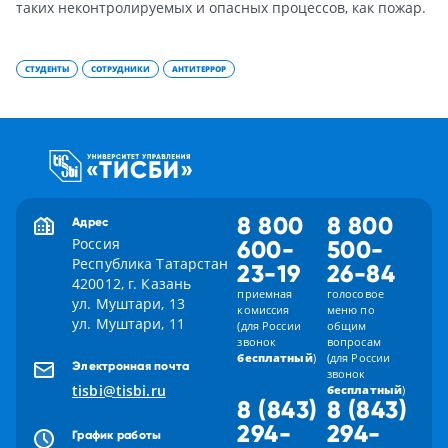
таких неконтролируемых и опасных процессов, как пожар.
СТУДЕНТЫ
СОТРУДНИКИ
АНТИТЕРРОР
8 800
8 800
Адрес
Россия
600-
500-
Республика Татарстан
23-19
26-84
420012, г. Казань
приемная
голосовое
ул. Муштари, 13
комиссия
меню по
ул. Муштари, 11
(для России
общим
звонок
вопросам
бесплатный
)
(для России
Электронная почта
звонок
tisbi@tisbi.ru
бесплатный
)
8 (843)
8 (843)
294-
294-
График работы