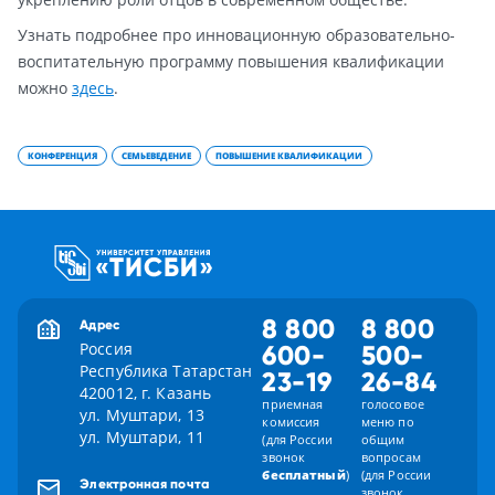
Узнать подробнее про инновационную образовательно-
воспитательную программу повышения квалификации
можно
здесь
.
КОНФЕРЕНЦИЯ
СЕМЬЕВЕДЕНИЕ
ПОВЫШЕНИЕ КВАЛИФИКАЦИИ
8 800
8 800
Адрес
Россия
600-
500-
Республика Татарстан
23-19
26-84
420012, г. Казань
приемная
голосовое
ул. Муштари, 13
комиссия
меню по
ул. Муштари, 11
(для России
общим
звонок
вопросам
бесплатный
)
(для России
Электронная почта
звонок