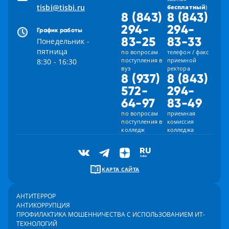
tisbi@tisbi.ru
бесплатный
)
8 (843)
8 (843)
294-
294-
График работы
83-25
83-33
Понедельник -
пятница
по вопросам
телефон / факс
поступления в
приемной
8:30 - 16:30
вуз
ректора
8 (937)
8 (843)
572-
294-
64-97
83-49
по вопросам
приемная
поступления в
комиссия
колледж
колледжа
КАРТА САЙТА
АНТИТЕРРОР
АНТИКОРРУПЦИЯ
ПРОФИЛАКТИКА МОШЕННИЧЕСТВА С ИСПОЛЬЗОВАНИЕМ ИТ-
ТЕХНОЛОГИЙ