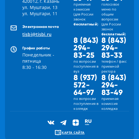
420012, г. Казань
приемная
голосовое
ул. Муштари, 13
комиссия
меню по
ул. Муштари, 11
(для России
общим
звонок
вопросам
бесплатный
)
(для России
Электронная почта
звонок
tisbi@tisbi.ru
бесплатный
)
8 (843)
8 (843)
294-
294-
График работы
83-25
83-33
Понедельник -
пятница
по вопросам
телефон / факс
поступления в
приемной
8:30 - 16:30
вуз
ректора
8 (937)
8 (843)
572-
294-
64-97
83-49
по вопросам
приемная
поступления в
комиссия
колледж
колледжа
КАРТА САЙТА