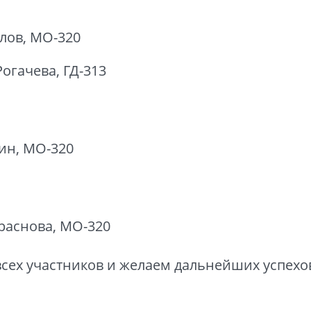
лов, МО-320
огачева, ГД-313
ин, МО-320
раснова, МО-320
сех участников и желаем дальнейших успехо