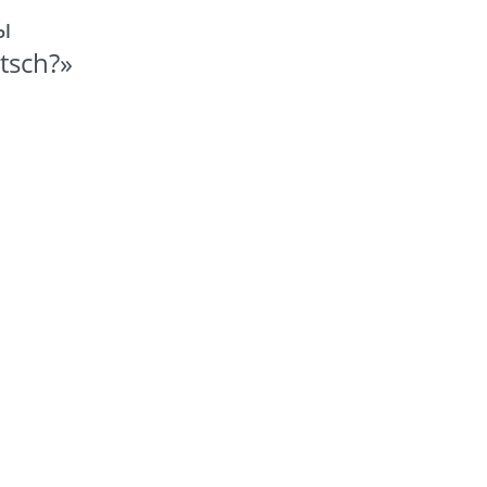
ы
tsch?»