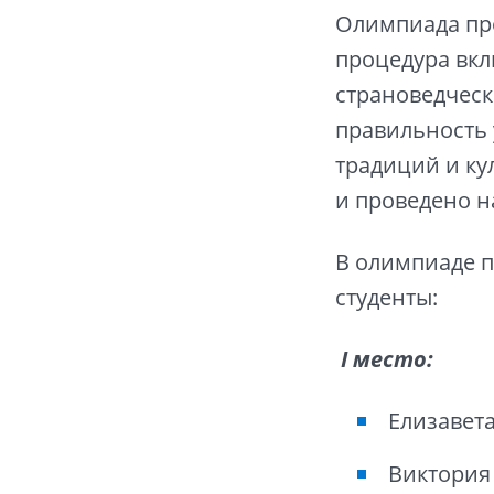
Олимпиада про
процедура вкл
страноведческ
правильность 
традиций и ку
и проведено н
В олимпиаде 
студенты:
I место:
Елизавет
Виктория 