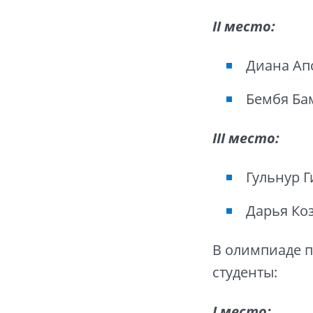
II место:
Диана Апс
Бембя Бам
III место:
Гульнур 
Дарья Коз
В олимпиаде 
студенты:
I место: