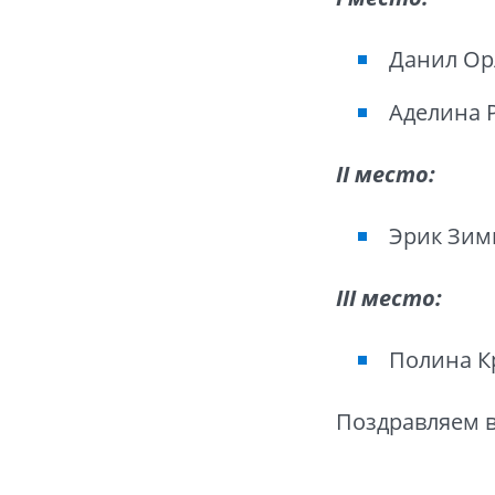
Данил Ор
Аделина Р
II место:
Эрик Зим
III место:
Полина К
Поздравляем в