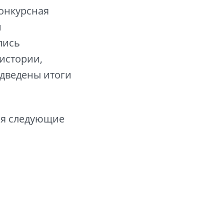
Конкурсная
и
лись
истории,
одведены итоги
ся следующие