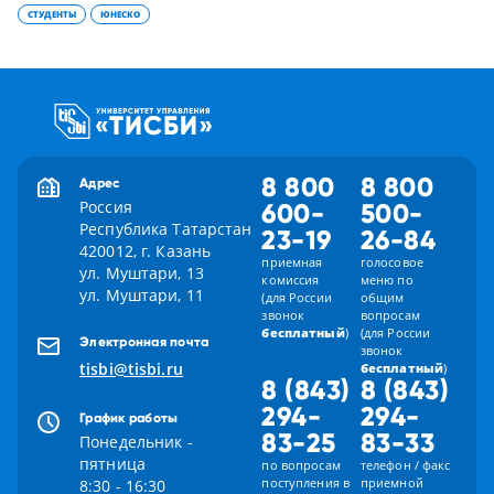
СТУДЕНТЫ
ЮНЕСКО
8 800
8 800
Адрес
Россия
600-
500-
Республика Татарстан
23-19
26-84
420012, г. Казань
приемная
голосовое
ул. Муштари, 13
комиссия
меню по
ул. Муштари, 11
(для России
общим
звонок
вопросам
бесплатный
)
(для России
Электронная почта
звонок
tisbi@tisbi.ru
бесплатный
)
8 (843)
8 (843)
294-
294-
График работы
83-25
83-33
Понедельник -
пятница
по вопросам
телефон / факс
поступления в
приемной
8:30 - 16:30