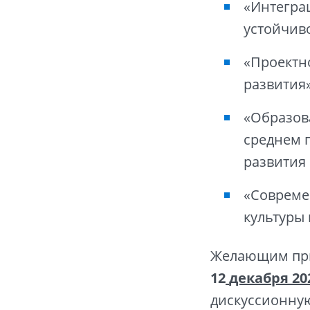
«Интеграц
устойчиво
«Проектн
развития
«Образов
среднем 
развития
«Совреме
культуры 
Желающим прин
12
декабря 20
дискуссионную