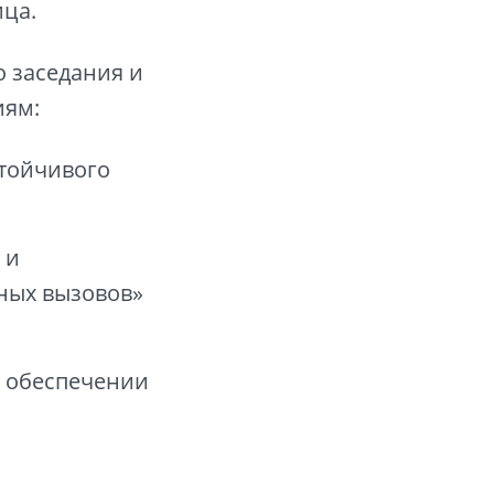
ца.
 заседания и
иям:
стойчивого
 и
ьных вызовов»
в обеспечении