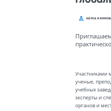
НАУКА И ИННОВ
Приглашаем
практическо
Участниками м
ученые, препо
учебных завед
эксперты и сп
органов и мес