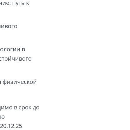
ие: путь к
чивого
ологии в
стойчивого
ы физической
имо в срок до
ую
20.12.25