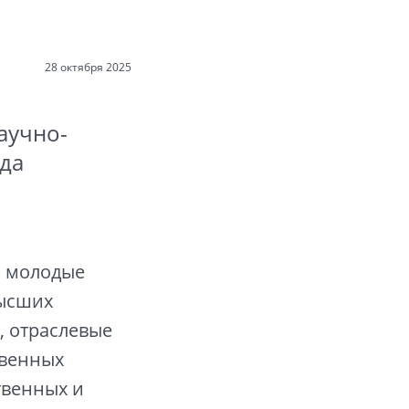
28 октября 2025
аучно-
ода
, молодые
высших
, отраслевые
твенных
твенных и