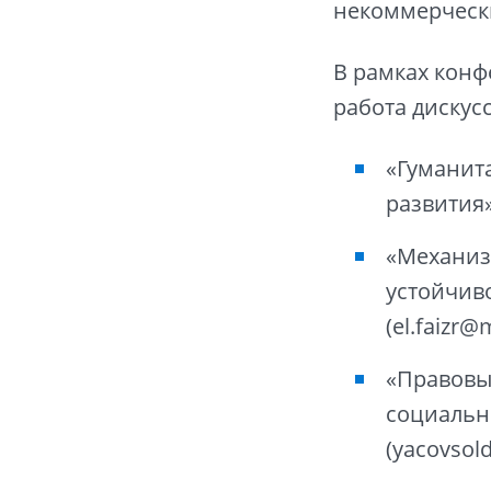
некоммерческ
В рамках конф
работа диску
«Гуманит
развития»
«Механиз
устойчив
(el.faizr@m
«Правовы
социальн
(yacovsol