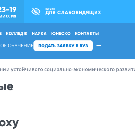
23-19
ВЕРСИЯ
ДЛЯ СЛАБОВИДЯЩИХ
МИССИЯ
Е
КОЛЛЕДЖ
НАУКА
ЮНЕСКО
КОНТАКТЫ
ОЕ ОБУЧЕНИЕ
ПОДАТЬ ЗАЯВКУ В ВУЗ
ении устойчивого социально-экономического развит
вые
оху