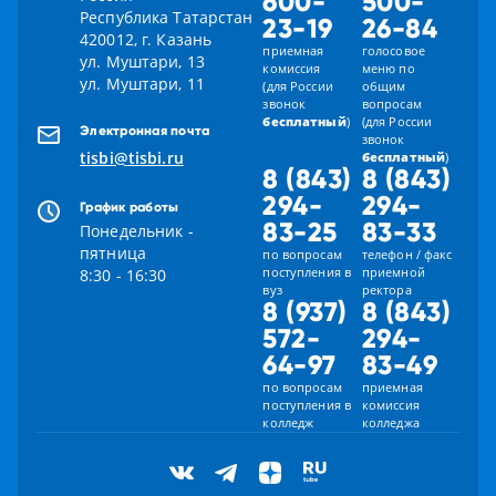
600-
500-
Республика Татарстан
23-19
26-84
420012, г. Казань
приемная
голосовое
ул. Муштари, 13
комиссия
меню по
ул. Муштари, 11
(для России
общим
звонок
вопросам
бесплатный
)
(для России
Электронная почта
звонок
tisbi@tisbi.ru
бесплатный
)
8 (843)
8 (843)
294-
294-
График работы
83-25
83-33
Понедельник -
пятница
по вопросам
телефон / факс
поступления в
приемной
8:30 - 16:30
вуз
ректора
8 (937)
8 (843)
572-
294-
64-97
83-49
по вопросам
приемная
поступления в
комиссия
колледж
колледжа