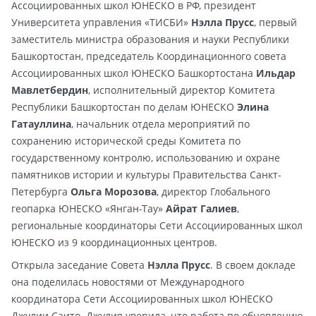
Ассоциированных школ ЮНЕСКО в РФ, президент
Университета управления «ТИСБИ»
Нэлла Прусс
, первый
заместитель министра образования и науки Республики
Башкортостан, председатель Координационного совета
Ассоциированных школ ЮНЕСКО Башкортостана
Ильдар
Мавлетбердин
, исполнительный директор Комитета
Республики Башкортостан по делам ЮНЕСКО
Элина
Гатауллина
, начальник отдела мероприятий по
сохранению исторической среды Комитета по
государственному контролю, использованию и охране
памятников истории и культуры Правительства Санкт-
Петербурга
Ольга Морозова
, директор Глобального
геопарка ЮНЕСКО «Янган-Тау»
Айрат Галиев
,
региональные координаторы Сети Ассоциированных школ
ЮНЕСКО из 9 координационных центров.
Открыла заседание Совета
Нэлла Прусс
. В своем докладе
она поделилась новостями от Международного
координатора Сети Ассоциированных школ ЮНЕСКО
Джулии Саито. Джулия уверила, что работа по обновлению