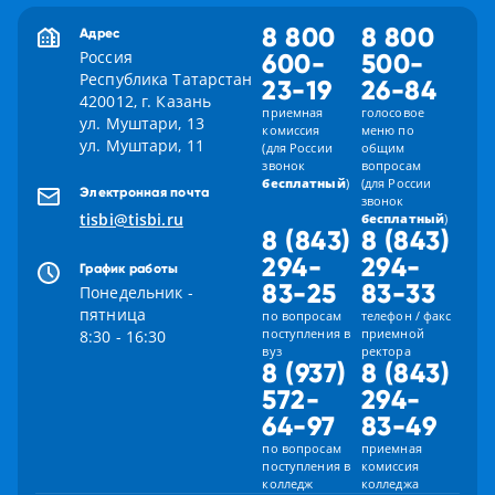
8 800
8 800
Адрес
Россия
600-
500-
Республика Татарстан
23-19
26-84
420012, г. Казань
приемная
голосовое
ул. Муштари, 13
комиссия
меню по
ул. Муштари, 11
(для России
общим
звонок
вопросам
бесплатный
)
(для России
Электронная почта
звонок
tisbi@tisbi.ru
бесплатный
)
8 (843)
8 (843)
294-
294-
График работы
83-25
83-33
Понедельник -
пятница
по вопросам
телефон / факс
поступления в
приемной
8:30 - 16:30
вуз
ректора
8 (937)
8 (843)
572-
294-
64-97
83-49
по вопросам
приемная
поступления в
комиссия
колледж
колледжа