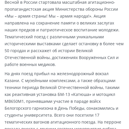
Весной в России стартовала масштабная агитационно-
пропагандистская акция Министерства обороны России
«Мы – армия страны! Мы – армия народа!». Акция
направлена на сохранение памяти о великих заслугах
наших предков и патриотическое воспитание молодежи.
Тематический поезд с различными уникальными
историческими выставками сделает остановку в более чем
50 городах и расскажет об истории Великой
Отечественной войны, достижениях Вооружённых Сил и
работе военных медиков.
На днях поезд прибыл на железнодорожный вокзал
Казани. С музейными комплексами, а также образцами
техники периода Великой Отечественной войны, такими
как реактивная установка БМ-13 «Катюша» и мотоцикл
МВ650М1, принявшими участие в параде войск
Белогорского гарнизона в День Победы, ознакомились и
студенты университета. Всего они посетили 17
тематических вагонов агитационного поезда. На перроне
вокзала вместе с другими гостями мероприятия ребята