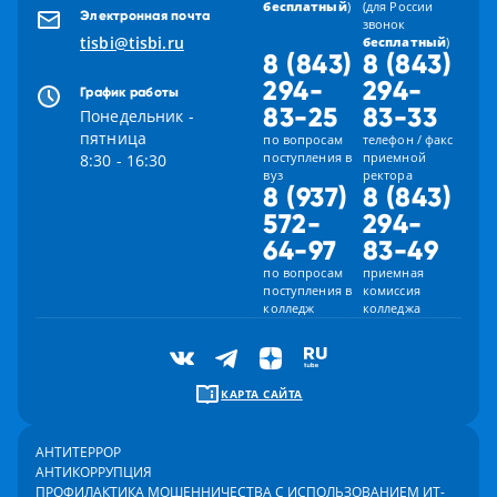
бесплатный
)
(для России
Электронная почта
звонок
tisbi@tisbi.ru
бесплатный
)
8 (843)
8 (843)
294-
294-
График работы
83-25
83-33
Понедельник -
пятница
по вопросам
телефон / факс
поступления в
приемной
8:30 - 16:30
вуз
ректора
8 (937)
8 (843)
572-
294-
64-97
83-49
по вопросам
приемная
поступления в
комиссия
колледж
колледжа
КАРТА САЙТА
АНТИТЕРРОР
АНТИКОРРУПЦИЯ
ПРОФИЛАКТИКА МОШЕННИЧЕСТВА С ИСПОЛЬЗОВАНИЕМ ИТ-