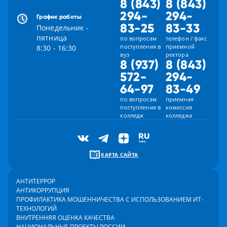
8 (843)
8 (843)
294-
294-
График работы
83-25
83-33
Понедельник -
пятница
по вопросам
телефон / факс
поступления в
приемной
8:30 - 16:30
вуз
ректора
8 (937)
8 (843)
572-
294-
64-97
83-49
по вопросам
приемная
поступления в
комиссия
колледж
колледжа
КАРТА САЙТА
АНТИТЕРРОР
АНТИКОРРУПЦИЯ
ПРОФИЛАКТИКА МОШЕННИЧЕСТВА С ИСПОЛЬЗОВАНИЕМ ИТ-
ТЕХНОЛОГИЙ
ВНУТРЕННЯЯ ОЦЕНКА КАЧЕСТВА
НАЦИОНАЛЬНЫЕ ПРОЕКТЫ РОССИИ