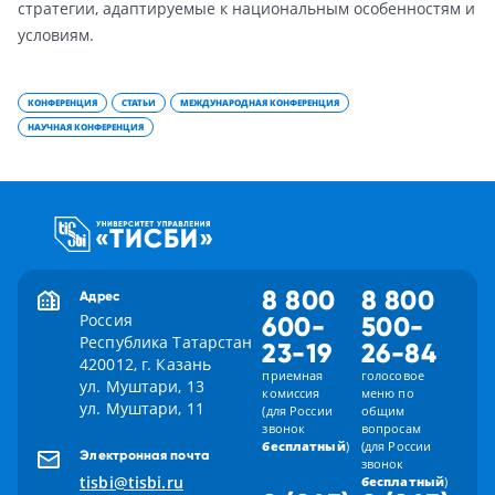
стратегии, адаптируемые к национальным особенностям и
условиям.
КОНФЕРЕНЦИЯ
СТАТЬИ
МЕЖДУНАРОДНАЯ КОНФЕРЕНЦИЯ
НАУЧНАЯ КОНФЕРЕНЦИЯ
8 800
8 800
Адрес
Россия
600-
500-
Республика Татарстан
23-19
26-84
420012, г. Казань
приемная
голосовое
ул. Муштари, 13
комиссия
меню по
ул. Муштари, 11
(для России
общим
звонок
вопросам
бесплатный
)
(для России
Электронная почта
звонок
tisbi@tisbi.ru
бесплатный
)