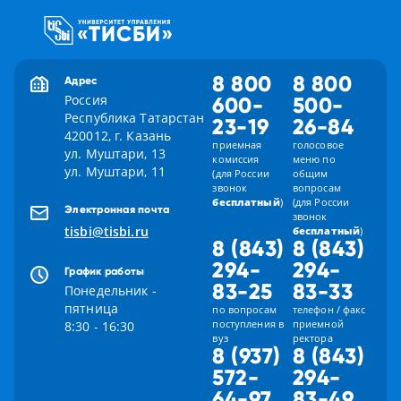
8 800
8 800
Адрес
Россия
600-
500-
Республика Татарстан
23-19
26-84
420012, г. Казань
приемная
голосовое
ул. Муштари, 13
комиссия
меню по
ул. Муштари, 11
(для России
общим
звонок
вопросам
бесплатный
)
(для России
Электронная почта
звонок
tisbi@tisbi.ru
бесплатный
)
8 (843)
8 (843)
294-
294-
График работы
83-25
83-33
Понедельник -
пятница
по вопросам
телефон / факс
поступления в
приемной
8:30 - 16:30
вуз
ректора
8 (937)
8 (843)
572-
294-
64-97
83-49