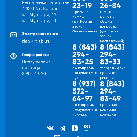
Республика Татарстан
23-19
26-84
420012, г. Казань
приемная
голосовое
ул. Муштари, 13
комиссия
меню по
ул. Муштари, 11
(для России
общим
звонок
вопросам
бесплатный
)
(для России
Электронная почта
звонок
tisbi@tisbi.ru
бесплатный
)
8 (843)
8 (843)
294-
294-
График работы
83-25
83-33
Понедельник -
пятница
по вопросам
телефон / факс
поступления в
приемной
8:30 - 16:30
вуз
ректора
8 (937)
8 (843)
572-
294-
64-97
83-49
по вопросам
приемная
поступления в
комиссия
колледж
колледжа