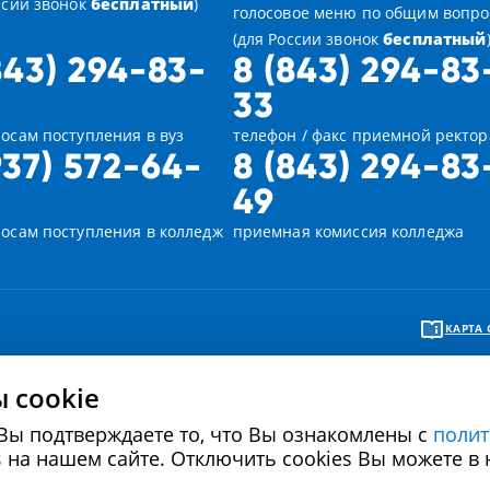
ссии звонок
бесплатный
)
голосовое меню по общим вопр
(для России звонок
бесплатный
843) 294-83-
8 (843) 294-83
33
осам поступления в вуз
телефон / факс приемной ректор
937) 572-64-
8 (843) 294-83
49
росам поступления в колледж
приемная комиссия колледжа
КАРТА 
 cookie
Вы подтверждаете то, что Вы ознакомлены с
полит
Политика в отношении обработки персональных
Политика использова
s
на нашем сайте. Отключить cookies Вы можете в 
данных