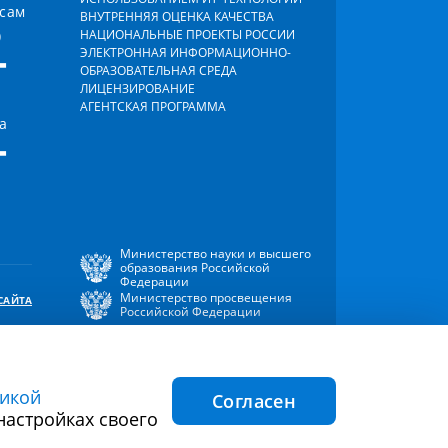
осам
ВНУТРЕННЯЯ ОЦЕНКА КАЧЕСТВА
)
НАЦИОНАЛЬНЫЕ ПРОЕКТЫ РОССИИ
-
ЭЛЕКТРОННАЯ ИНФОРМАЦИОННО-
ОБРАЗОВАТЕЛЬНАЯ СРЕДА
ЛИЦЕНЗИРОВАНИЕ
АГЕНТСКАЯ ПРОГРАММА
а
-
Министерство науки и высшего
образования Российской
Федерации
Министерство просвещения
САЙТА
Российской Федерации
икой
Согласен
ния файлов
Согласие на обработку персональных
настройках своего
cookie
данных