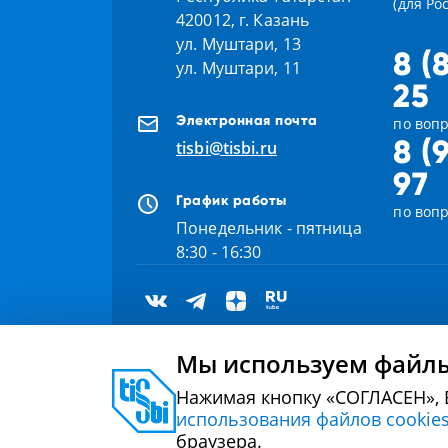
(для Ро
420012, г. Казань
ул. Муштари, 13
8 (
ул. Муштари, 11
25
Электронная почта
по вопр
8 (
tisbi@tisbi.ru
97
График работы
по воп
Понедельник - пятница
8:30 - 16:30
Мы используем файлы
Нажимая кнопку «СОГЛАСЕН», 
2000 - 2026 © Университет управления «ТИСБИ»
использования файлов cookie
браузера.