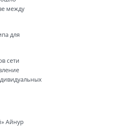
ве между
ипа для
ов сети
авление
ндивидуальных
й» Айнур