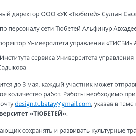
ный директор ООО «УК «Тюбетей» Султан Са
 по персоналу сети Тюбетей Альфинур Авхаде
роректор Университета управления «ТИСБИ» 
 Института сервиса Университета управления
Садыкова
ится до 3 мая, каждый участник может отправ
е количество работ. Работы необходимо при
почту
design.tubatay@gmail.com
, указав в тем
иверситет «ТЮБЕТЕЙ»
.
ающих сохранять и развивать культурные тр