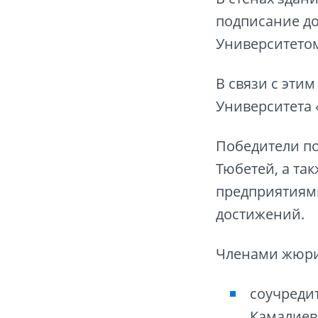
подписание до
Университетом
В связи с эти
Университета 
Победители по
Тюбетей, а та
предприятиям
достижений.
Членами жюри
соучреди
Камалиев