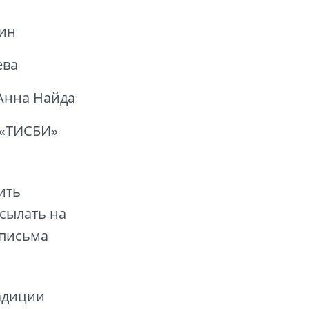
фин
ева
Анна Найда
 «ТИСБИ»
ить
сылать на
е письма
адиции