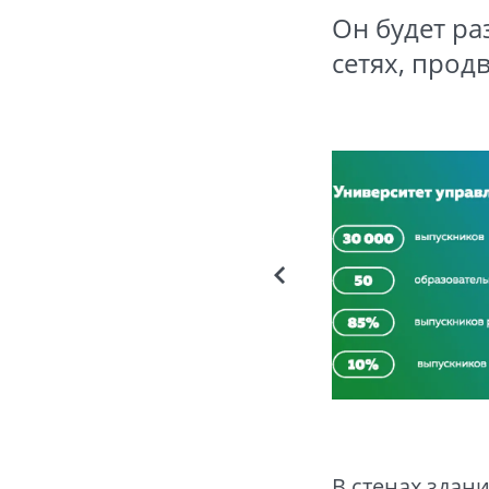
Он будет ра
сетях, про
В стенах здан