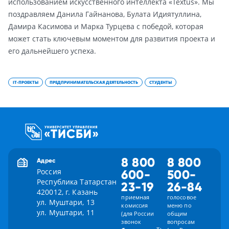
использованием искусственного интеллекта «Textus». Мы
поздравляем Данила Гайнанова, Булата Идиятуллина,
Дамира Касимова и Марка Турцева с победой, которая
может стать ключевым моментом для развития проекта и
его дальнейшего успеха.
IT-ПРОЕКТЫ
ПРЕДПРИНИМАТЕЛЬСКАЯ ДЕЯТЕЛЬНОСТЬ
СТУДЕНТЫ
8 800
8 800
Адрес
Россия
600-
500-
Республика Татарстан
23-19
26-84
420012, г. Казань
приемная
голосовое
ул. Муштари, 13
комиссия
меню по
ул. Муштари, 11
(для России
общим
звонок
вопросам