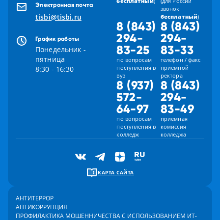
бесплатный
)
(для России
Электронная почта
звонок
tisbi@tisbi.ru
бесплатный
)
8 (843)
8 (843)
294-
294-
График работы
83-25
83-33
Понедельник -
пятница
по вопросам
телефон / факс
поступления в
приемной
8:30 - 16:30
вуз
ректора
8 (937)
8 (843)
572-
294-
64-97
83-49
по вопросам
приемная
поступления в
комиссия
колледж
колледжа
КАРТА САЙТА
АНТИТЕРРОР
АНТИКОРРУПЦИЯ
ПРОФИЛАКТИКА МОШЕННИЧЕСТВА С ИСПОЛЬЗОВАНИЕМ ИТ-