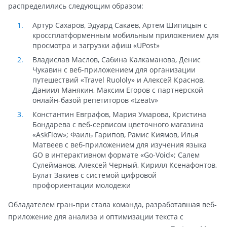
распределились следующим образом:
Артур Сахаров, Эдуард Сакаев, Артем Шипицын с
кроссплатформенным мобильным приложением для
просмотра и загрузки афиш «UPost»
Владислав Маслов, Сабина Калкаманова, Денис
Чукавин с веб-приложением для организации
путешествий «Travel Ruololy» и Алексей Краснов,
Даниил Манякин, Максим Егоров с партнерской
онлайн-базой репетиторов «tzeatv»
Константин Евграфов, Мария Умарова, Кристина
Бондарева с веб-сервисом цветочного магазина
«AskFlow»; Фаиль Гарипов, Рамис Киямов, Илья
Матвеев с веб-приложением для изучения языка
GO в интерактивном формате «Go-Void»; Салем
Сулейманов, Алексей Черный, Кирилл Ксенафонтов,
Булат Закиев с системой цифровой
профориентации молодежи
Обладателем гран-при стала команда, разработавшая веб-
приложение для анализа и оптимизации текста с