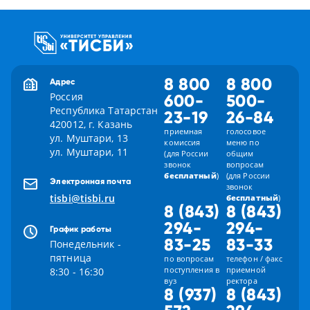
8 800
8 800
Адрес
Россия
600-
500-
Республика Татарстан
23-19
26-84
420012, г. Казань
приемная
голосовое
ул. Муштари, 13
комиссия
меню по
ул. Муштари, 11
(для России
общим
звонок
вопросам
бесплатный
)
(для России
Электронная почта
звонок
tisbi@tisbi.ru
бесплатный
)
8 (843)
8 (843)
294-
294-
График работы
83-25
83-33
Понедельник -
пятница
по вопросам
телефон / факс
поступления в
приемной
8:30 - 16:30
вуз
ректора
8 (937)
8 (843)