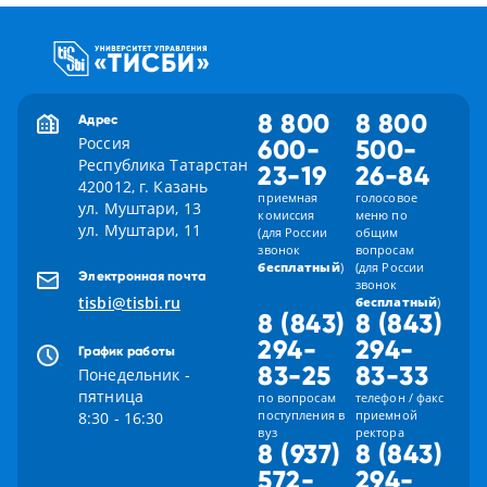
8 800
8 800
Адрес
Россия
600-
500-
Республика Татарстан
23-19
26-84
420012, г. Казань
приемная
голосовое
ул. Муштари, 13
комиссия
меню по
ул. Муштари, 11
(для России
общим
звонок
вопросам
бесплатный
)
(для России
Электронная почта
звонок
tisbi@tisbi.ru
бесплатный
)
8 (843)
8 (843)
294-
294-
График работы
83-25
83-33
Понедельник -
пятница
по вопросам
телефон / факс
поступления в
приемной
8:30 - 16:30
вуз
ректора
8 (937)
8 (843)
572-
294-