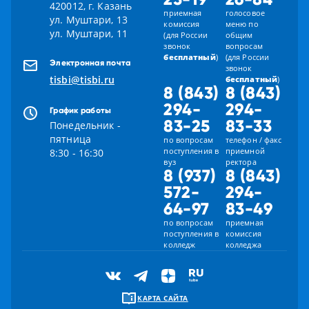
420012, г. Казань
приемная
голосовое
ул. Муштари, 13
комиссия
меню по
ул. Муштари, 11
(для России
общим
звонок
вопросам
бесплатный
)
(для России
Электронная почта
звонок
tisbi@tisbi.ru
бесплатный
)
8 (843)
8 (843)
294-
294-
График работы
83-25
83-33
Понедельник -
пятница
по вопросам
телефон / факс
поступления в
приемной
8:30 - 16:30
вуз
ректора
8 (937)
8 (843)
572-
294-
64-97
83-49
по вопросам
приемная
поступления в
комиссия
колледж
колледжа
КАРТА САЙТА