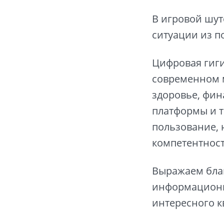
В игровой шу
ситуации из п
Цифровая гиги
современном 
здоровье, фин
платформы и т
пользование, 
компетентност
Выражаем бла
информационн
интересного к